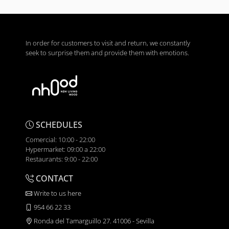
In order for customers to visit and return, we constantly
seek to surprise them and provide them with emotions.
SCHEDULES
Comercial: 10:00 - 22:00
Hypermarket: 09:00 a 22:00
Restaurants: 9:00 - 22:00
CONTACT
Write to us here
954 66 22 33
Ronda del Tamarguillo 27. 41006 - Sevilla