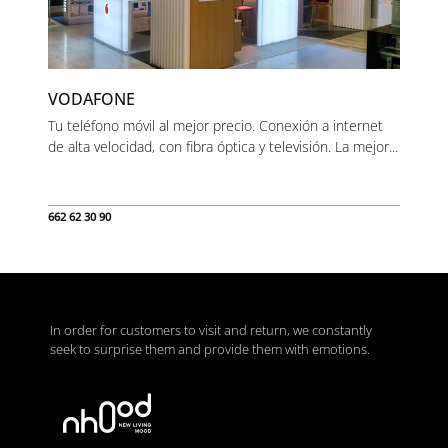
VODAFONE
Tu teléfono móvil al mejor precio. Conexión a internet
de alta velocidad, con fibra óptica y televisión. La mejor...
662 62 30 90
In order for customers to visit and return, we constantly
seek to surprise them and provide them with emotions.