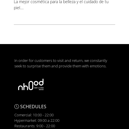
La mejor cosmética para la belleza y el cuidado de tu
piel....
In order for customers to visit and return, we constantly
seek to surprise them and provide them with emotions.
SCHEDULES
Comercial: 10:00 - 22:00
Hypermarket: 09:00 a 22:00
Restaurants: 9:00 - 22:00