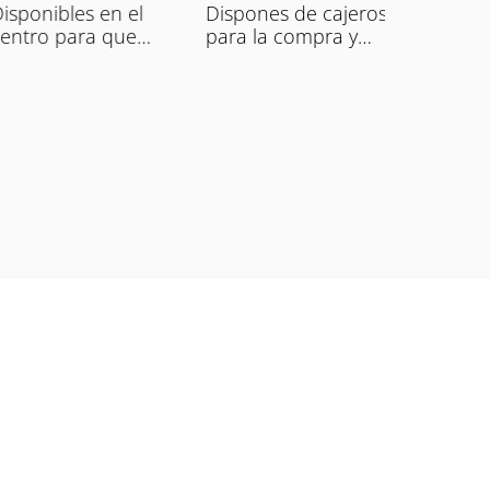
isponibles en el
Dispones de cajeros
En todo
entro para que
para la compra y
Centro 
uedas descansar
venta de Bitcoins.
tienes u
ómodamente.
gratuita