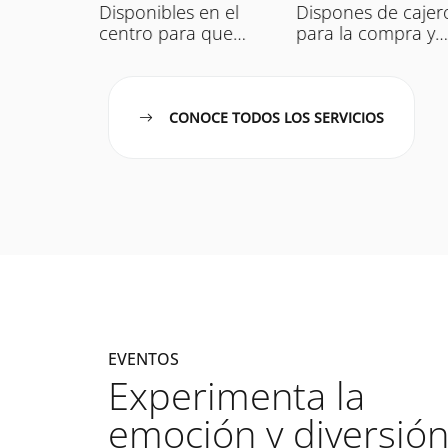
do en
Disponibles en el
Dispones de cajer
cógelo
centro para que
para la compra y
e
puedas descansar
venta de Bitcoins.
ario
cómodamente.
CONOCE TODOS LOS SERVICIOS
EVENTOS
Experimenta la
emoción y diversió