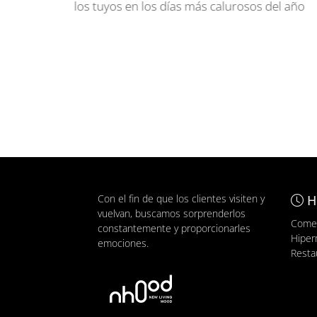
a en
los tuyos en los días más calurosos del año
Con el fin de que los clientes visiten y
H
vuelvan, buscamos sorprenderlos
Comer
constantemente y proporcionarles
Hiper
emociones.
Resta