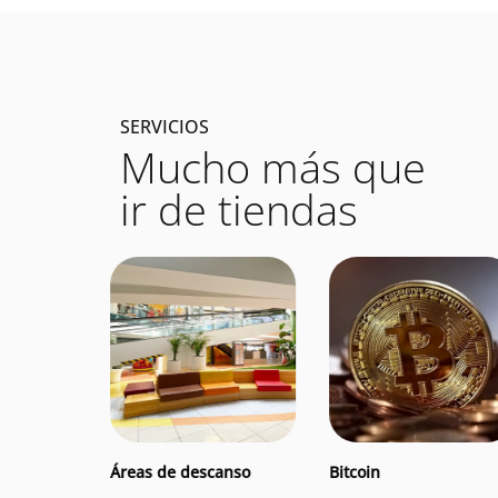
SERVICIOS
Mucho más que
ir de tiendas
on Locker
Áreas de descans
Bitcoin
r
Áreas de descanso
Bitcoin