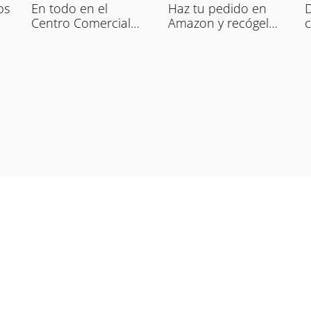
os
En todo en el
Haz tu pedido en
D
Centro Comercial
Amazon y recógelo
c
tienes una red wifi
aquí durante
p
gratuita.
nuestro horario
c
comercial.
n