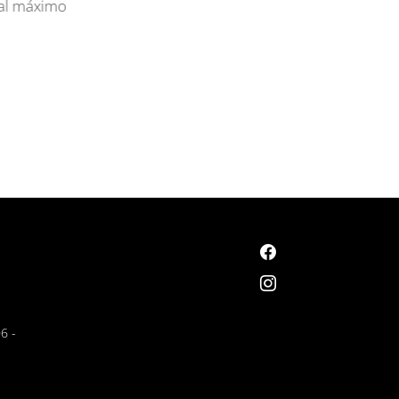
l máximo
6 -