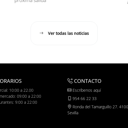
próxima salida
a
Ver todas las noticias
ORARIOS
CONTACTO
cial: 10:00 a 22.00
Escríbenos aquí
mercado: 09:00 a 22:00
954 66 22 33
urantes: 9:00 a 22:00
Ronda del Tamarguillo 27. 4100
Sevilla