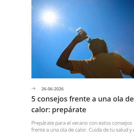
26-06-2026
ra
5 consejos frente a una ola de
calor: prepárate
ntos de
Prepárate para el verano con estos consejos
io.
frente a una ola de calor. Cuida de tu salud y d