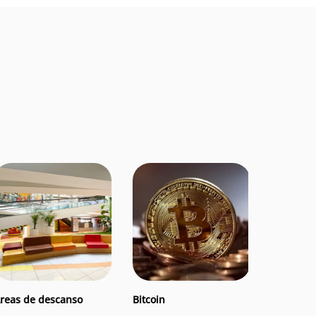
cker
Áreas de descanso
Bitcoin
Wif
reas de descanso
Bitcoin
Wifi gratu