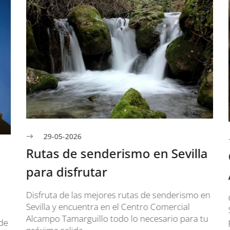
29-05-2026
Rutas de senderismo en Sevilla
para disfrutar
A
Disfruta de las mejores rutas de senderismo en
C
Sevilla y encuentra en el Centro Comercial
S
Alcampo Tamarguillo todo lo necesario para tu
p
e