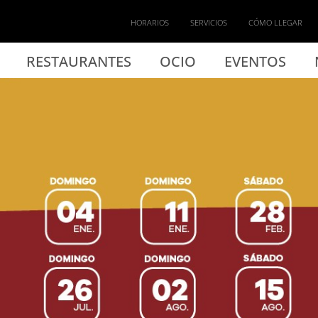
villa: Alcampo Tamargui
HORARIOS
SERVICIOS
CÓMO LLEGAR
RESTAURANTES
OCIO
EVENTOS