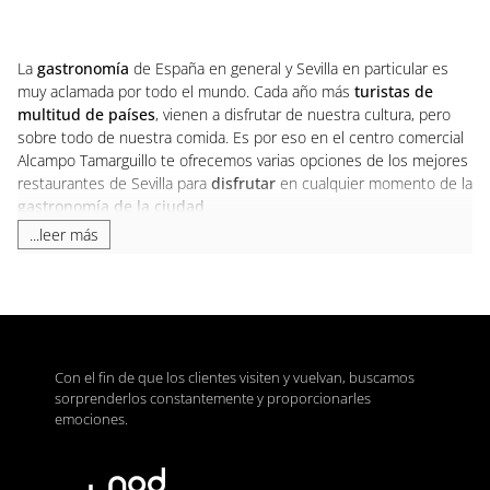
La
gastronomía
de España en general y Sevilla en particular es
muy aclamada por todo el mundo. Cada año más
turistas de
multitud de países
, vienen a disfrutar de nuestra cultura, pero
sobre todo de nuestra comida. Es por eso en el centro comercial
Alcampo Tamarguillo te ofrecemos varias opciones de los mejores
restaurantes de Sevilla para
disfrutar
en cualquier momento de la
gastronomía de la ciudad
.
...leer más
No lo dudes más, tanto si eres sevillano de toda la vida, como si
eres un turista, ven a visitar nuestro centro comercial y a disfrutar
de la mejor calidad culinaria del país. Además, en Alcampo
Con el fin de que los clientes visiten y vuelvan, buscamos
Tamarguillo, podrás pasearte por las
tiendas de ropa
con la
última
sorprenderlos constantemente y proporcionarles
moda a tu disposición.
emociones.
Restaurantes en Sevilla, ven a