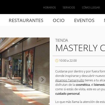
HORARIOS
SERVICIOS
CÓMO LLEGAR
RESTAURANTES
OCIO
EVENTOS
TIENDA
MASTERLY 
10:00 a 22.00
Cuidarse por dentro y por fuera form
donde inspirarse y descubrir nuevos
Alcampo Tamarguillo
tienes a tu al
disfrutan de la
cosmética
, el
bienest
como si estás de visita, este es un 
cuidado personal
.
Lo que más llama la atención de esta