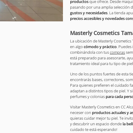
productos
que ofrece. Desde maquill
pasando por una amplia selección 
gustos y necesidades
. La tienda ap
precios accesibles y novedades con
Masterly Cosmetics Tamar
La ubicación de Masterly Cosmetics T
en algo
cómodo y práctico
. Puedes 
combinándola con tus
compras
sema
está preparado para asesorarte, ayud
tratamiento ideal para tu tipo de piel
Uno de los puntos fuertes de esta ti
encontrarás bases, correctores, som
Para quienes prefieren el cuidado fa
adaptan a distintos tipos de piel. Y s
perfumes y colonias
para cada pers
Visitar Masterly Cosmetics en CC Al
neceser con
productos actuales y a
quieras cuidar mejor tu piel. Te invi
y descubrir un espacio donde
la bel
cuidado te está esperando!