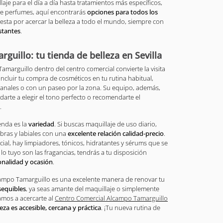
aje para el día a día hasta tratamientos más específicos,
de perfumes, aquí encontrarás
opciones para todos los
uesta por acercar la belleza a todo el mundo, siempre con
stantes
.
guillo: tu tienda de belleza en Sevilla
amarguillo dentro del centro comercial convierte la visita
incluir tu compra de cosméticos en tu rutina habitual,
nales o con un paseo por la zona. Su equipo, además,
arte a elegir el tono perfecto o recomendarte el
.
enda es la
variedad
. Si buscas maquillaje de uso diario,
bras y labiales con una
excelente relación calidad-precio
.
cial, hay limpiadores, tónicos, hidratantes y sérums que se
i lo tuyo son las fragancias, tendrás a tu disposición
onalidad y ocasión
.
campo Tamarguillo es una excelente manera de renovar tu
sequibles
, ya seas amante del maquillaje o simplemente
tamos a acercarte al
Centro Comercial Alcampo Tamarguillo
leza es accesible, cercana y práctica
. ¡Tu nueva rutina de