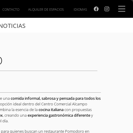
CONTACTO
ALQUILER DE ESPACIOS
IDIOMAS
NOTICIAS
O
de una
comida informal, sabrosa y pensada para todos los
 opción ideal dentro del Centro Comercial Alcampo
ombina la esencia de la
cocina italiana
con propuestas
ex
, creando una
experiencia gastronómica diferente
y
 día.
so para quienes buscan un restaurante Pomodoro en