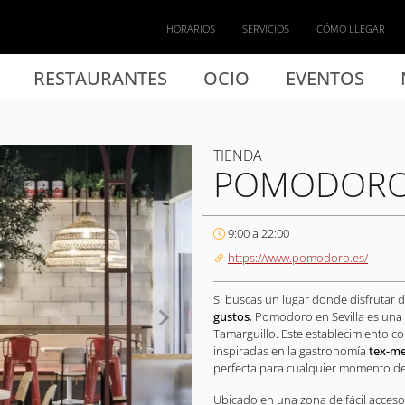
HORARIOS
SERVICIOS
CÓMO LLEGAR
RESTAURANTES
OCIO
EVENTOS
TIENDA
POMODOR
9:00 a 22:00
https://www.pomodoro.es/
Si buscas un lugar donde disfrutar 
gustos
, Pomodoro en Sevilla es una
Tamarguillo. Este establecimiento c
inspiradas en la gastronomía
tex-m
perfecta para cualquier momento del
Ubicado en una zona de fácil acce