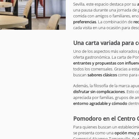
Sevilla, este espacio destaca por su
una pausa durante una jornada de
comida con amigos o familiares, en
preferencias
. La combinación de
rec
cada visita en una ocasión para des
Una carta variada para c
Uno de los aspectos más valorados p
oferta gastronómica. La carta de P
entrantes y propuestas con influen
todos los comensales. Gracias a est
buscan
sabores clásicos
como para 
Además, la filosofía de la marca ap
disfrutar sin complicaciones
. Esto 
apreciada por familias, grupos de 
entorno agradable y cómodo
dentro
Pomodoro en el Centro 
Para quienes buscan un establecimi
se presenta como una
opción muy p
Comercial Alcampo Tamarguillo. Su