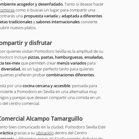
ambiente acogedor y desenfadado
. Tanto si deseas hacer
compras
como si buscas un lugar para compartir una
contrarás una
propuesta variada
y
adaptada a diferentes
etas tradicionales
y
sabores internacionales
convierte
cubrir nuevos platos.
ompartir y disfrutar
or quienes visitan Pomodoro Sevilla es la amplitud de su
omodoro incluye
pizzas, pastas, hamburguesas, ensaladas,
cia tex-mex
que permiten crear
menús variados
para
a
diversidad
, es un lugar perfecto tanto para quienes
quienes prefieren probar
combinaciones diferentes
.
uesta por una
cocina cercana y accesible
, pensada para
convierte a Pomodoro en Sevilla en una alternativa muy
amigos y parejas que desean compartir una comida en un
 del centro comercial.
Comercial Alcampo Tamarguillo
ento bien comunicado en la ciudad, Pomodoro Sevilla Este
ráctica
gracias a su
ubicación
dentro del Centro
cercanía
a diferentes zonas de Sevilla permite disfrutar de