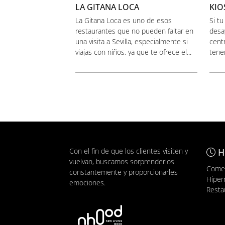
LA GITANA LOCA
KIO
La Gitana Loca es uno de esos
Si tu
restaurantes que no pueden faltar en
desa
una visita a Sevilla, especialmente si
cent
viajas con niños, ya que te ofrece el...
tenem
Con el fin de que los clientes visiten y
H
vuelvan, buscamos sorprenderlos
Comer
constantemente y proporcionarles
Hiper
emociones.
Resta