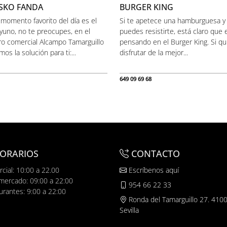
SKO FANDA
BURGER KING
 momento favorito del día es el
Si te apetece una hamburguesa y
yuno, no te preocupes, en el
puedes resistirte, está claro que 
ro comercial Alcampo Tamarguillo
pensando en el Burger King. Si qu
os la solución para ti:...
disfrutar de la mejor...
649 09 69 68
ORARIOS
CONTACTO
cial: 10:00 a 22.00
Escríbenos aquí
mercado: 09:00 a 22:00
954 66 22 33
urantes: 9:00 a 22:00
Ronda del Tamarguillo 27. 4100
Sevilla