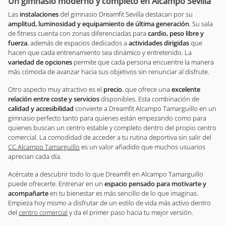
Un gimnasio moderno y completo en Alcampo Sevilla
Las
instalaciones
del gimnasio Dreamfit Sevilla destacan por su
amplitud, luminosidad y equipamiento de última generación
. Su sala
de fitness cuenta con zonas diferenciadas para
cardio, peso libre y
fuerza
, además de espacios dedicados a
actividades dirigidas
que
hacen que cada entrenamiento sea dinámico y entretenido. La
variedad de opciones
permite que cada persona encuentre la manera
más cómoda de avanzar hacia sus objetivos sin renunciar al disfrute.
Otro aspecto muy atractivo es el
precio
, que ofrece una
excelente
relación entre coste y servicios
disponibles. Esta combinación de
calidad y accesibilidad
convierte a Dreamfit Alcampo Tamarguillo en un
gimnasio perfecto tanto para quienes están empezando como para
quienes buscan un centro estable y completo dentro del propio centro
comercial. La comodidad de acceder a tu rutina deportiva sin salir del
CC Alcampo Tamarguillo
es un valor añadido que muchos usuarios
aprecian cada día.
Acércate a descubrir todo lo que Dreamfit en Alcampo Tamarguillo
puede ofrecerte. Entrenar en un
espacio pensado para motivarte y
acompañarte
en tu bienestar es más sencillo de lo que imaginas.
Empieza hoy mismo a disfrutar de un estilo de vida más activo dentro
del
centro comercial
y da el primer paso hacia tu mejor versión.