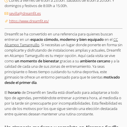
Lunes a viernes de 6:00h a 23:00h. Sábados de 8:00h a 20:00h. Y
domingos y festivos de 8:00h a 15:00h.
sevilla@dreamfit.es
https://www.dreamfit.es/
Dreamfit se ha convertido en una referencia para quienes buscan
entrenar en un
espacio cómodo, moderno y bien equipado
en el
CC
Alcampo Tamarguillo
. Si necesitas un lugar donde ponerte en forma sin
complicarte y disfrutando de instalaciones amplias y actuales, Dreamfit
en Alcampo Tamarguillo es tu mejor opción. Aquí cada visita se vive
como
un momento de bienestar
gracias a su
ambiente cercano
y a la
calidad de cada una de sus zonas de entrenamiento. Ya seas
principiante o lleves tiempo cuidando tu rutina deportiva, este
gimnasio te ofrece un entorno pensado para que te sientas
motivado
desde el primer día
.
El
horario
de Dreamfit en Sevilla está diseñado para adaptarse a todo
tipo de agendas, permitiéndote entrenar a primera hora, al mediodía o
por la tarde sin preocuparte por incompatibilidades. Esta flexibilidad es
uno de los motivos por los que sigue siendo una elección destacada
entre quienes desean mantener una rutina constante.