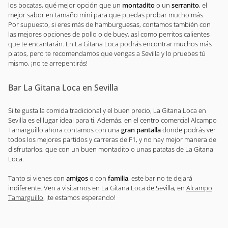
los bocatas, qué mejor opción que un
montadito
o un
serranito
, el
mejor sabor en tamaño mini para que puedas probar mucho más.
Por supuesto, si eres más de hamburguesas, contamos también con
las mejores opciones de pollo o de buey, así como perritos calientes
que te encantarán. En La Gitana Loca podrás encontrar muchos más
platos, pero te recomendamos que vengas a Sevilla y lo pruebes tú
mismo, ¡no te arrepentirás!
Bar La Gitana Loca en Sevilla
Si te gusta la comida tradicional y el buen precio, La Gitana Loca en
Sevilla es el lugar ideal para ti. Además, en el centro comercial Alcampo
Tamarguillo ahora contamos con una
gran pantalla
donde podrás ver
todos los mejores partidos y carreras de F1, y no hay mejor manera de
disfrutarlos, que con un buen montadito o unas patatas de La Gitana
Loca.
Tanto si vienes con
amigos
o con
familia
, este bar no te dejará
indiferente. Ven a visitarnos en La Gitana Loca de Sevilla, en
Alcampo
Tamarguillo,
¡te estamos esperando!