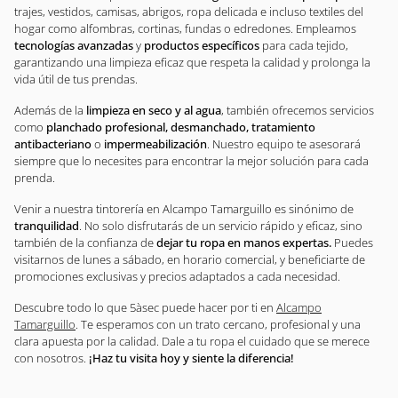
trajes, vestidos, camisas, abrigos, ropa delicada e incluso textiles del
hogar como alfombras, cortinas, fundas o edredones. Empleamos
tecnologías avanzadas
y
productos específicos
para cada tejido,
garantizando una limpieza eficaz que respeta la calidad y prolonga la
vida útil de tus prendas.
Además de la
limpieza en seco y al agua
, también ofrecemos servicios
como
planchado profesional, desmanchado, tratamiento
antibacteriano
o
impermeabilización
. Nuestro equipo te asesorará
siempre que lo necesites para encontrar la mejor solución para cada
prenda.
Venir a nuestra tintorería en Alcampo Tamarguillo es sinónimo de
tranquilidad
. No solo disfrutarás de un servicio rápido y eficaz, sino
también de la confianza de
dejar tu ropa en manos expertas.
Puedes
visitarnos de lunes a sábado, en horario comercial, y beneficiarte de
promociones exclusivas y precios adaptados a cada necesidad.
Descubre todo lo que 5àsec puede hacer por ti en
Alcampo
Tamarguillo
. Te esperamos con un trato cercano, profesional y una
clara apuesta por la calidad. Dale a tu ropa el cuidado que se merece
con nosotros.
¡Haz tu visita hoy y siente la diferencia!